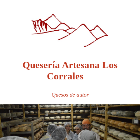
Quesería Artesana Los
Corrales
Quesos de autor