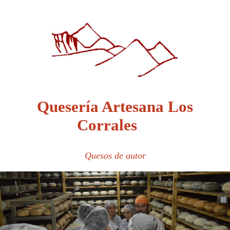
Quesería Artesana Los
Corrales
Quesos de autor